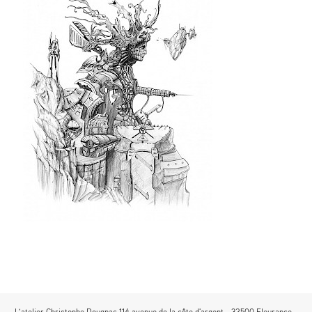
L’atelier Christophe Dougnac 114 avenue de la côte d'argent - 32500 Fleurance -