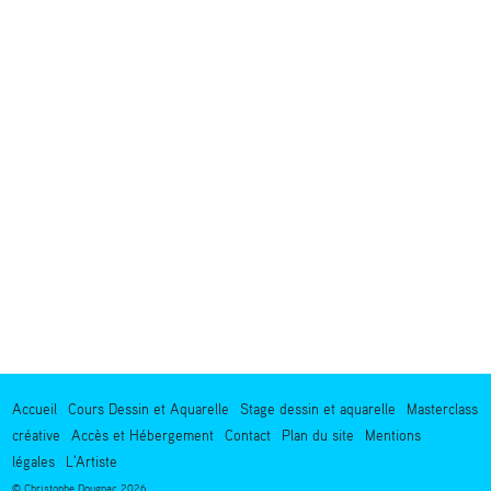
Accueil
Cours Dessin et Aquarelle
Stage dessin et aquarelle
Masterclass
créative
Accès et Hébergement
Contact
Plan du site
Mentions
légales
L'Artiste
© Christophe Dougnac 2026