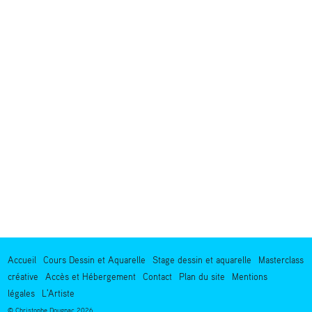
Accueil
Cours Dessin et Aquarelle
Stage dessin et aquarelle
Masterclass
créative
Accès et Hébergement
Contact
Plan du site
Mentions
légales
L'Artiste
© Christophe Dougnac 2026