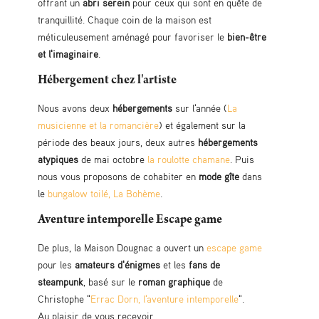
offrant un
abri serein
pour ceux qui sont en quête de
tranquillité. Chaque coin de la maison est
méticuleusement aménagé pour favoriser le
bien-être
et l'imaginaire
.
Hébergement chez l'artiste
Nous avons deux
hébergements
sur l'année (
La
musicienne et la romancière
) et également sur la
période des beaux jours, deux autres
hébergements
atypiques
de mai octobre
la roulotte chamane
. Puis
nous vous proposons de cohabiter en
mode gîte
dans
le
bungalow toilé, La Bohème
.
Aventure intemporelle Escape game
De plus, la Maison Dougnac a ouvert un
escape game
pour les
amateurs d'énigmes
et les
fans de
steampunk
, basé sur le
roman graphique
de
Christophe "
Errac Dorn, l'aventure intemporelle
".
Au plaisir de vous recevoir,